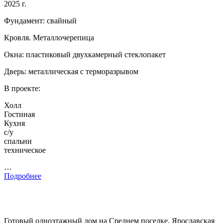
2025 г.
Фундамент: свайный
Кровля. Металлочерепица
Окна: пластиковый двухкамерный стеклопакет
Дверь: металлическая с терморазрывом
В проекте:
Холл
Гостиная
Кухня
с/у
спальни
техническое
…
Подробнее
Готовый одноэтажный дом на Среднем поселке, Ярославская