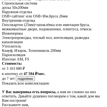
Стропильная система
доска 50х200мм
Наружная отделка
OSB+сайтинг или OSB+Им.бруса 26мм
Внутренняя отделка
Гипсокартон (25мм)+шпаклёвка или имитация бруса,
межкомнатные двери, подоконники, плинтуса, откосы
Инженерика
Электропроводка, теплый пол, вентиляция, разводка
канализации
Утеплитель
Кнауф, Изорок, Технониколь 200мм
Пароизоляция
Изоспан AM, FS
Стоимость:
от 3 163 680 ₽
в ипотеку
от
47 594 ₽/мес.
до 7 лет
подробнее
Показать всю комплектацию
У Вас наверняка есть вопросы,
а нам не сложно на них
ответить. Давайте душевно поговорим о том, какой дом мы
Вам построим!
Расскажите нам,