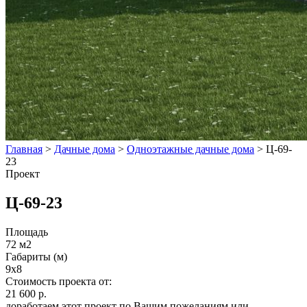
Главная
>
Дачные дома
>
Одноэтажные дачные дома
>
Ц-69-
23
Проект
Ц-69-23
Площадь
72 м2
Габариты (м)
9x8
Стоимость проекта от:
21 600 р.
доработаем этот проект по Вашим пожеланиям или