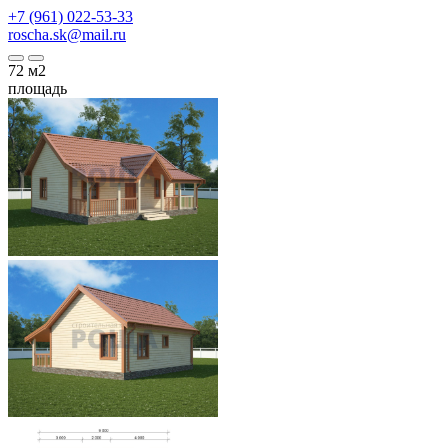
+7 (961) 022-53-33
roscha.sk@mail.ru
72
м2
площадь