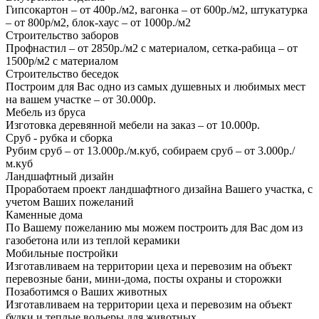
Гипсокартон – от 400р./м2, вагонка – от 600р./м2, штукатурка
– от 800р/м2, блок-хаус – от 1000р./м2
Строительство заборов
Профнастил – от 2850р./м2 с материалом, сетка-рабица – от
1500р/м2 с материалом
Строительство беседок
Построим для Вас одно из самых душевных и любимых мест
на вашем участке – от 30.000р.
Мебель из бруса
Изготовка деревянной мебели на заказ – от 10.000р.
Сруб - рубка и сборка
Рубим сруб – от 13.000р./м.куб, собираем сруб – от 3.000р./
м.куб
Ландшафтный дизайн
Проработаем проект ландшафтного дизайна Вашего участка, с
учетом Ваших пожеланий
Каменные дома
По Вашему пожеланию мы можем построить для Вас дом из
газобетона или из теплой керамики
Мобильные постройки
Изготавливаем на территории цеха и перевозим на объект
перевозные бани, мини-дома, посты охраны и сторожки
Позаботимся о Ваших животных
Изготавливаем на территории цеха и перевозим на объект
будки и теплые вольеры для животных