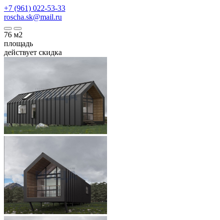
+7 (961) 022-53-33
roscha.sk@mail.ru
76
м2
площадь
действует скидка