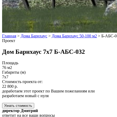
Главная
>
Дома Барнхаус
>
Дома Барнхаус 50-100 м2
>
Б-АБС-0
Проект
Дом Барнхаус 7х7 Б-АБС-032
Площадь
76 м2
Габариты (м)
7х7
Стоимость проекта от:
22 800 р.
доработаем этот проект по Вашим пожеланиям или
разработаем новый с нуля
Узнать стоимость
директор Дмитрий
ответит на все ваши вопросы