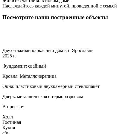
Живите счастливо в новом доме!
Наслаждайтесь каждой минутой, проведенной с семьей
Посмотрите наши построенные объекты
Двухэтажный каркасный дом в г. Ярославль
2025 г.
Фундамент: свайный
Кровля. Металлочерепица
Окна: пластиковый двухкамерный стеклопакет
Дверь: металлическая с терморазрывом
В проекте:
Холл
Гостиная
Кухня
с/у