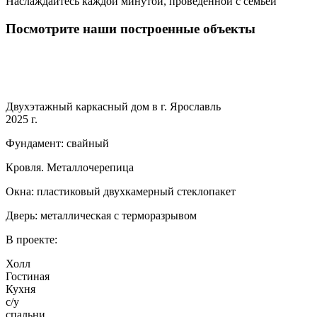
Наслаждайтесь каждой минутой, проведенной с семьей
Посмотрите наши построенные объекты
Двухэтажный каркасный дом в г. Ярославль
2025 г.
Фундамент: свайный
Кровля. Металлочерепица
Окна: пластиковый двухкамерный стеклопакет
Дверь: металлическая с терморазрывом
В проекте:
Холл
Гостиная
Кухня
с/у
спальни