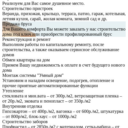
Реализуем для Вас самое душевное место.
Строительство пристроек
Веранда, прихожая, крыльцо, терраса, патио, гараж, котельная,
летняя кухня, сарай, жилая комната, зимний сад и др.
Продажа бруса
Для Вашего комфорта Вы можете заказать у нас строительство
дома под ключ или приобрести профилированный брус
Реконструкция и ремонт
Выполним работы по капитальному ремонту, после
строительства, а также оказываем сервисное обслуживание
домов
Обмен квартиры на дом
Примем Вашу недвижимость к оплате в счет будущего нового
дома
Монтаж системы "Умный дом"
Установим и наладим освещение, подогрев, отопление и
прочие приятные автоматизированные функции
Утепление
стекловата и мин.вата – от 300р./м2, ветрозащитная пленка –
от 20р./м2, эковата и пенопласт – от 350р./м2
Внутренняя отделка
Гипсокартон – от 400р./м2, вагонка – от 600р./м2, штукатурка
– от 800р/м2, блок-хаус – от 1000р./м2
Строительство заборов
Профнастил – от 2850р./м2 с материалом, сетка-рабица – от