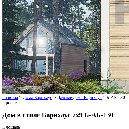
Главная
>
Дома Барнхаус
>
Дачные дома Барнхаус
>
Б-АБ-130
Проект
Дом в стиле Барнхаус 7х9 Б-АБ-130
Площадь