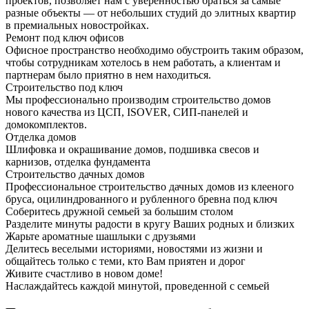
проектов, позволяет нам с уверенностью браться за самые
разные объекты — от небольших студий до элитных квартир
в премиальных новостройках.
Ремонт под ключ офисов
Офисное пространство необходимо обустроить таким образом,
чтобы сотрудникам хотелось в нем работать, а клиентам и
партнерам было приятно в нем находиться.
Строительство под ключ
Мы профессионально производим строительство домов
нового качества из ЦСП, ISOVER, СИП-панелей и
домокомплектов.
Отделка домов
Шлифовка и окрашивание домов, подшивка свесов и
карнизов, отделка фундамента
Строительство дачных домов
Профессиональное строительство дачных домов из клееного
бруса, оцилиндрованного и рубленного бревна под ключ
Соберитесь дружной семьей за большим столом
Разделите минуты радости в кругу Ваших родных и близких
Жарьте ароматные шашлыки с друзьями
Делитесь веселыми историями, новостями из жизни и
общайтесь только с теми, кто Вам приятен и дорог
Живите счастливо в новом доме!
Наслаждайтесь каждой минутой, проведенной с семьей