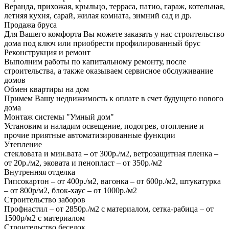
Веранда, прихожая, крыльцо, терраса, патио, гараж, котельная,
летняя кухня, сарай, жилая комната, зимний сад и др.
Продажа бруса
Для Вашего комфорта Вы можете заказать у нас строительство
дома под ключ или приобрести профилированный брус
Реконструкция и ремонт
Выполним работы по капитальному ремонту, после
строительства, а также оказываем сервисное обслуживание
домов
Обмен квартиры на дом
Примем Вашу недвижимость к оплате в счет будущего нового
дома
Монтаж системы "Умный дом"
Установим и наладим освещение, подогрев, отопление и
прочие приятные автоматизированные функции
Утепление
стекловата и мин.вата – от 300р./м2, ветрозащитная пленка –
от 20р./м2, эковата и пенопласт – от 350р./м2
Внутренняя отделка
Гипсокартон – от 400р./м2, вагонка – от 600р./м2, штукатурка
– от 800р/м2, блок-хаус – от 1000р./м2
Строительство заборов
Профнастил – от 2850р./м2 с материалом, сетка-рабица – от
1500р/м2 с материалом
Строительство беседок