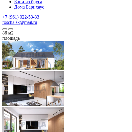
Бани из бруса
Дома Барнхаус
+7 (961) 022-53-33
roscha.sk@mail.ru
86
м2
площадь