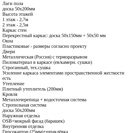
Лаги пола
доска 50х200мм
Высота этажей
1 этаж - 2,7м
2 этаж - 2,5м
Каркас стен
Перекрестный каркас: доска 50х150мм + 50х50 мм
Окна
Пластиковые - размеры согласно проекту
Двери
Металлическая (Россия) с терморазрывом
Пиломатериал в каркасе (ев/камерн. сушки)
Строганный, тех.сушка
Усиление каркаса элементами пространственной жесткости
есть
Утепление
Плитный утеплитель (200мм)
Кровля
Металлочерепица + водосточная система
Стропильная система
доска 50х200мм
Наружная отделка
OSB+мокрый фасад (барашек)
Внутренняя отделка
Гипсокартон (25мм)+шпаклёвка