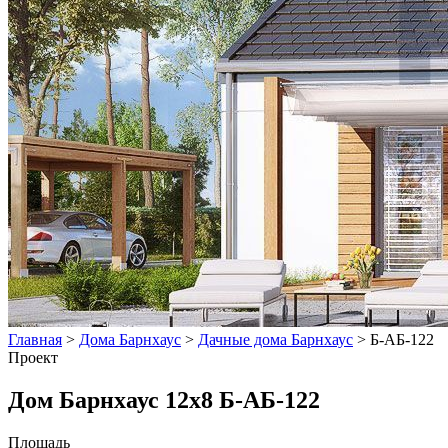
Главная
>
Дома Барнхаус
>
Дачные дома Барнхаус
>
Б-АБ-122
Проект
Дом Барнхаус 12x8 Б-АБ-122
Площадь