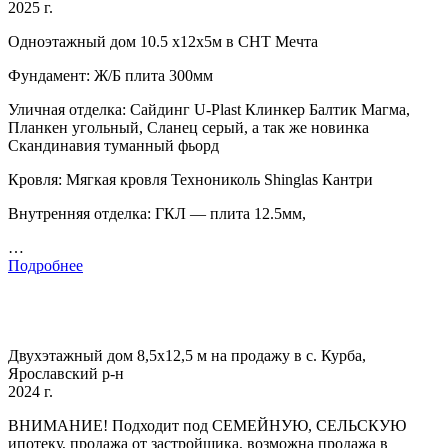
2025 г.
Одноэтажный дом 10.5 х12х5м в СНТ Мечта
Фундамент: Ж/Б плита 300мм
Уличная отделка: Сайдинг U-Plast Клинкер Балтик Магма,
Планкен угольный, Сланец серый, а так же новинка
Скандинавия туманный фьорд
Кровля: Мягкая кровля Технониколь Shinglas Кантри
Внутренняя отделка: ГКЛ — плита 12.5мм,
…
Подробнее
Двухэтажный дом 8,5x12,5 м на продажу в с. Курба,
Ярославский р-н
2024 г.
BНИМАHИE! Подходит под CЕMЕЙНУЮ, CEЛЬCКУЮ
ипoтeку, пpoдaжa oт зaстройщика, возможна прoдажa в