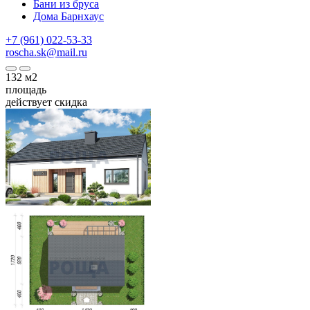
Бани из бруса
Дома Барнхаус
+7 (961) 022-53-33
roscha.sk@mail.ru
132
м2
площадь
действует скидка