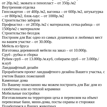
от 20р./м2, эковата и пенопласт – от 350р./м2
Внутренняя отделка
Гипсокартон – от 400р./м2, вагонка – от 600р./м2, штукатурка
– от 800р/м2, блок-хаус – от 1000р./м2
Строительство заборов
Профнастил – от 2850р./м2 с материалом, сетка-рабица – от
1500р/м2 с материалом
Строительство беседок
Построим для Вас одно из самых душевных и любимых мест
на вашем участке – от 30.000р.
Мебель из бруса
Изготовка деревянной мебели на заказ – от 10.000р.
Сруб - рубка и сборка
Рубим сруб – от 13.000р./м.куб, собираем сруб – от 3.000р./
м.куб
Ландшафтный дизайн
Проработаем проект ландшафтного дизайна Вашего участка, с
учетом Ваших пожеланий
Каменные дома
По Вашему пожеланию мы можем построить для Вас дом из
газобетона или из теплой керамики
Мобильные постройки
Изготавливаем на территории цеха и перевозим на объект
перевозные бани, мини-дома, посты охраны и сторожки
Позаботимся о Ваших животных