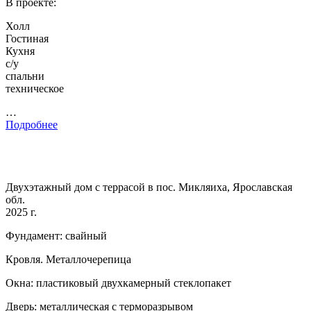
В проекте:
Холл
Гостиная
Кухня
с/у
спальни
техническое
…
Подробнее
Двухэтажный дом с террасой в пос. Микляиха, Ярославская
обл.
2025 г.
Фундамент: свайный
Кровля. Металлочерепица
Окна: пластиковый двухкамерный стеклопакет
Дверь: металлическая с терморазрывом