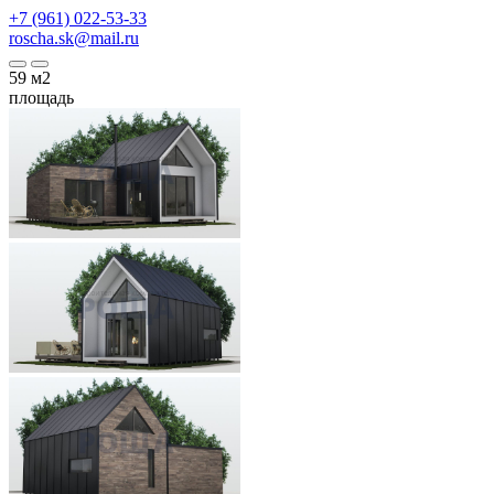
+7 (961) 022-53-33
roscha.sk@mail.ru
59
м2
площадь