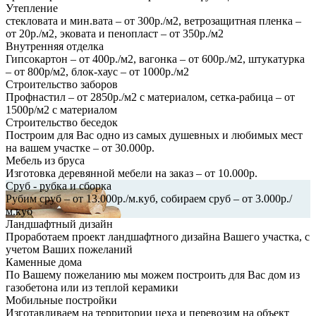
Утепление
стекловата и мин.вата – от 300р./м2, ветрозащитная пленка –
от 20р./м2, эковата и пенопласт – от 350р./м2
Внутренняя отделка
Гипсокартон – от 400р./м2, вагонка – от 600р./м2, штукатурка
– от 800р/м2, блок-хаус – от 1000р./м2
Строительство заборов
Профнастил – от 2850р./м2 с материалом, сетка-рабица – от
1500р/м2 с материалом
Строительство беседок
Построим для Вас одно из самых душевных и любимых мест
на вашем участке – от 30.000р.
Мебель из бруса
Изготовка деревянной мебели на заказ – от 10.000р.
Сруб - рубка и сборка
Рубим сруб – от 13.000р./м.куб, собираем сруб – от 3.000р./
м.куб
Ландшафтный дизайн
Проработаем проект ландшафтного дизайна Вашего участка, с
учетом Ваших пожеланий
Каменные дома
По Вашему пожеланию мы можем построить для Вас дом из
газобетона или из теплой керамики
Мобильные постройки
Изготавливаем на территории цеха и перевозим на объект