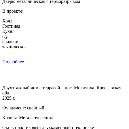
Дверь: металлическая с терморазрывом
В проекте:
Холл
Гостиная
Кухня
с/у
спальни
техническое
…
Подробнее
Двухэтажный дом с террасой в пос. Микляиха, Ярославская
обл.
2025 г.
Фундамент: свайный
Кровля. Металлочерепица
Окна: пластиковый двухкамерный стеклопакет