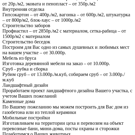
от 20р./м2, эковата и пенопласт – от 350р./м2
Внутренняя отделка
Гипсокартон – от 400р./м2, вагонка – от 600р./м2, штукатурка
– от 800р/м2, блок-хаус – от 1000р./м2
Строительство заборов
Профнастил – от 2850р./м2 с материалом, сетка-рабица – от
1500р/м2 с материалом
Строительство беседок
Построим для Вас одно из самых душевных и любимых мест
на вашем участке – от 30.000р.
Мебель из бруса
Изготовка деревянной мебели на заказ – от 10.000р.
Сруб - рубка и сборка
Рубим сруб – от 13.000р./м.куб, собираем сруб – от 3.000р./
м.куб
Ландшафтный дизайн
Проработаем проект ландшафтного дизайна Вашего участка, с
учетом Ваших пожеланий
Каменные дома
По Вашему пожеланию мы можем построить для Вас дом из
газобетона или из теплой керамики
Мобильные постройки
Изготавливаем на территории цеха и перевозим на объект
перевозные бани, мини-дома, посты охраны и сторожки
Позаботимся о Ваших животных