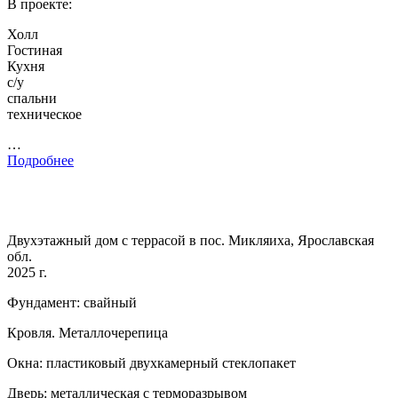
В проекте:
Холл
Гостиная
Кухня
с/у
спальни
техническое
…
Подробнее
Двухэтажный дом с террасой в пос. Микляиха, Ярославская
обл.
2025 г.
Фундамент: свайный
Кровля. Металлочерепица
Окна: пластиковый двухкамерный стеклопакет
Дверь: металлическая с терморазрывом