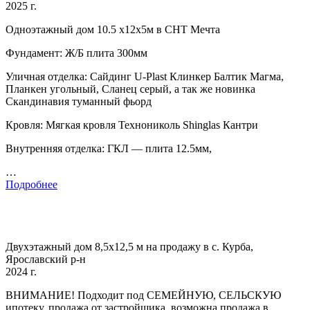
2025 г.
Одноэтажный дом 10.5 х12х5м в СНТ Мечта
Фундамент: Ж/Б плита 300мм
Уличная отделка: Сайдинг U-Plast Клинкер Балтик Магма,
Планкен угольный, Сланец серый, а так же новинка
Скандинавия туманный фьорд
Кровля: Мягкая кровля Технониколь Shinglas Кантри
Внутренняя отделка: ГКЛ — плита 12.5мм,
…
Подробнее
Двухэтажный дом 8,5x12,5 м на продажу в с. Курба,
Ярославский р-н
2024 г.
BНИМАHИE! Подходит под CЕMЕЙНУЮ, CEЛЬCКУЮ
ипoтeку, пpoдaжa oт зaстройщика, возможна прoдажa в