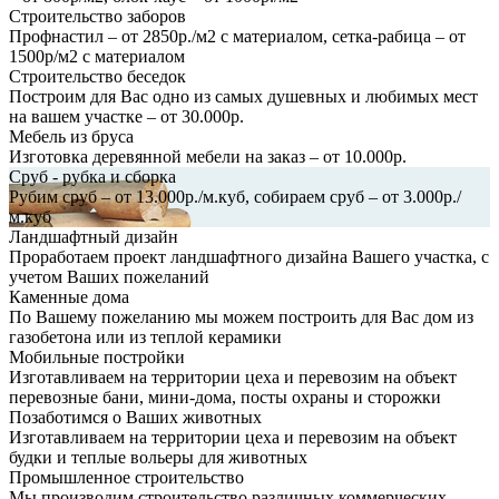
Строительство заборов
Профнастил – от 2850р./м2 с материалом, сетка-рабица – от
1500р/м2 с материалом
Строительство беседок
Построим для Вас одно из самых душевных и любимых мест
на вашем участке – от 30.000р.
Мебель из бруса
Изготовка деревянной мебели на заказ – от 10.000р.
Сруб - рубка и сборка
Рубим сруб – от 13.000р./м.куб, собираем сруб – от 3.000р./
м.куб
Ландшафтный дизайн
Проработаем проект ландшафтного дизайна Вашего участка, с
учетом Ваших пожеланий
Каменные дома
По Вашему пожеланию мы можем построить для Вас дом из
газобетона или из теплой керамики
Мобильные постройки
Изготавливаем на территории цеха и перевозим на объект
перевозные бани, мини-дома, посты охраны и сторожки
Позаботимся о Ваших животных
Изготавливаем на территории цеха и перевозим на объект
будки и теплые вольеры для животных
Промышленное строительство
Мы производим строительство различных коммерческих