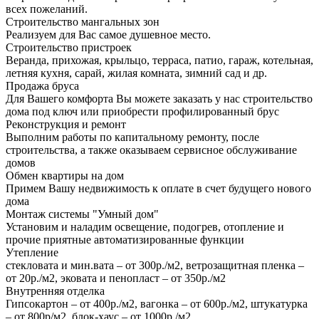
всех пожеланий.
Строительство мангальных зон
Реализуем для Вас самое душевное место.
Строительство пристроек
Веранда, прихожая, крыльцо, терраса, патио, гараж, котельная,
летняя кухня, сарай, жилая комната, зимний сад и др.
Продажа бруса
Для Вашего комфорта Вы можете заказать у нас строительство
дома под ключ или приобрести профилированный брус
Реконструкция и ремонт
Выполним работы по капитальному ремонту, после
строительства, а также оказываем сервисное обслуживание
домов
Обмен квартиры на дом
Примем Вашу недвижимость к оплате в счет будущего нового
дома
Монтаж системы "Умный дом"
Установим и наладим освещение, подогрев, отопление и
прочие приятные автоматизированные функции
Утепление
стекловата и мин.вата – от 300р./м2, ветрозащитная пленка –
от 20р./м2, эковата и пенопласт – от 350р./м2
Внутренняя отделка
Гипсокартон – от 400р./м2, вагонка – от 600р./м2, штукатурка
– от 800р/м2, блок-хаус – от 1000р./м2