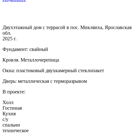
Двухэтажный дом с террасой в пос. Микляиха, Ярославская
обл.
2025 г.
Фундамент: свайный
Кровля. Металлочерепица
Окна: пластиковый двухкамерный стеклопакет
Дверь: металлическая с терморазрывом
В проекте:
Холл
Гостиная
Кухня
с/у
спальни
техническое