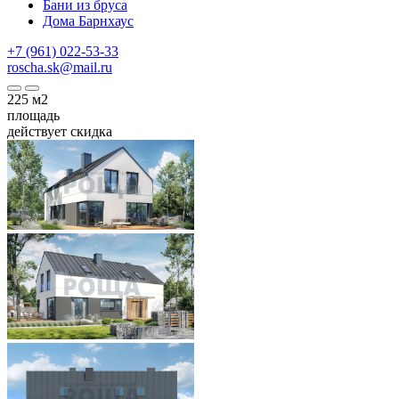
Бани из бруса
Дома Барнхаус
+7 (961) 022-53-33
roscha.sk@mail.ru
225
м2
площадь
действует скидка