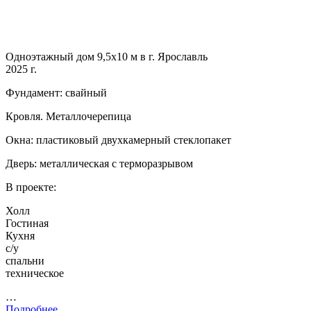
Одноэтажный дом 9,5х10 м в г. Ярославль
2025 г.
Фундамент: свайный
Кровля. Металлочерепица
Окна: пластиковый двухкамерный стеклопакет
Дверь: металлическая с терморазрывом
В проекте:
Холл
Гостиная
Кухня
с/у
спальни
техническое
…
Подробнее