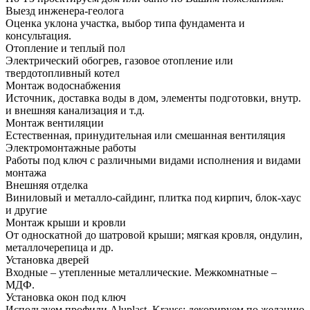
Выезд инженера-геолога
Оценка уклона участка, выбор типа фундамента и
консультация.
Отопление и теплый пол
Электрический обогрев, газовое отопление или
твердотопливный котел
Монтаж водоснабжения
Источник, доставка воды в дом, элементы подготовки, внутр.
и внешняя канализация и т.д.
Монтаж вентиляции
Естественная, принудительная или смешанная вентиляция
Электромонтажные работы
Работы под ключ с различными видами исполнения и видами
монтажа
Внешняя отделка
Виниловый и металло-сайдинг, плитка под кирпич, блок-хаус
и другие
Монтаж крыши и кровли
От односкатной до шатровой крыши; мягкая кровля, ондулин,
металлочерепица и др.
Установка дверей
Входные – утепленные металлические. Межкомнатные –
МДФ.
Установка окон под ключ
Используем профили Aluplast, Krauss; декорируем по желанию