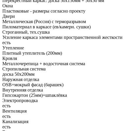
Перекрестный каркас: доска 50х150мм + 50х50 мм
Окна
Пластиковые - размеры согласно проекту
Двери
Металлическая (Россия) с терморазрывом
Пиломатериал в каркасе (ев/камерн. сушки)
Строганный, тех.сушка
Усиление каркаса элементами пространственной жесткости
есть
Утепление
Плитный утеплитель (200мм)
Кровля
Металлочерепица + водосточная система
Стропильная система
доска 50х200мм
Наружная отделка
OSB+мокрый фасад (барашек)
Внутренняя отделка
Гипсокартон (25мм)+шпаклёвка
Электропроводка
есть
Вентиляция
есть
Канализация
есть