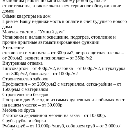
Выполним работы по капитальному ремонту, после
строительства, а также оказываем сервисное обслуживание
домов
Обмен квартиры на дом
Примем Вашу недвижимость к оплате в счет будущего нового
дома
Монтаж системы "Умный дом"
Установим и наладим освещение, подогрев, отопление и
прочие приятные автоматизированные функции
Утепление
стекловата и мин.вата – от 300р./м2, ветрозащитная пленка –
от 20р./м2, эковата и пенопласт – от 350р./м2
Внутренняя отделка
Гипсокартон – от 400р./м2, вагонка – от 600р./м2, штукатурка
– от 800р/м2, блок-хаус – от 1000р./м2
Строительство заборов
Профнастил – от 2850р./м2 с материалом, сетка-рабица – от
1500р/м2 с материалом
Строительство беседок
Построим для Вас одно из самых душевных и любимых мест
на вашем участке – от 30.000р.
Мебель из бруса
Изготовка деревянной мебели на заказ – от 10.000р.
Сруб - рубка и сборка
Рубим сруб – от 13.000р./м.куб, собираем сруб – от 3.000р./