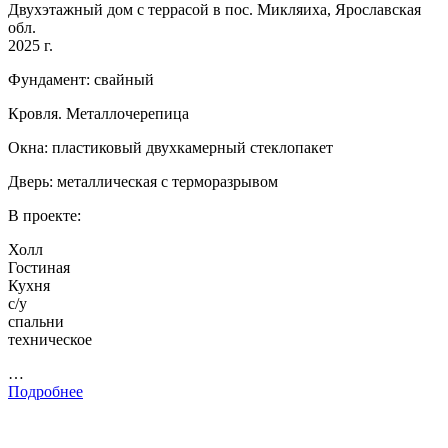
Двухэтажный дом с террасой в пос. Микляиха, Ярославская
обл.
2025 г.
Фундамент: свайный
Кровля. Металлочерепица
Окна: пластиковый двухкамерный стеклопакет
Дверь: металлическая с терморазрывом
В проекте:
Холл
Гостиная
Кухня
с/у
спальни
техническое
…
Подробнее