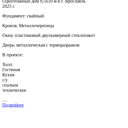
Одноэтажный дом 9,5х10 м в г. Ярославль
2025 г.
Фундамент: свайный
Кровля. Металлочерепица
Окна: пластиковый двухкамерный стеклопакет
Дверь: металлическая с терморазрывом
В проекте:
Холл
Гостиная
Кухня
с/у
спальни
техническое
…
Подробнее