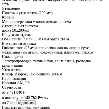
есть
Утепление
Плитный утеплитель (200 мм)
Кровля
Металлочерепица + водосточная система
Стропильная система
доска 50х200мм
Наружная отделка
OSB+сайтинг или OSB+Им.бруса 26мм
Внутренняя отделка
Гипсокартон (25мм)+шпаклёвка или имитация бруса,
межкомнатные двери, подоконники, плинтуса, откосы
Инженерика
Электропроводка, теплый пол, вентиляция, разводка
канализации
Утеплитель
Кнауф, Изорок, Технониколь 200мм
Пароизоляция
Изоспан AM, FS
Стоимость:
от 9 491 040 ₽
в ипотеку
от
142 782 ₽/мес.
до 7 лет
подробнее
Показать всю комплектацию