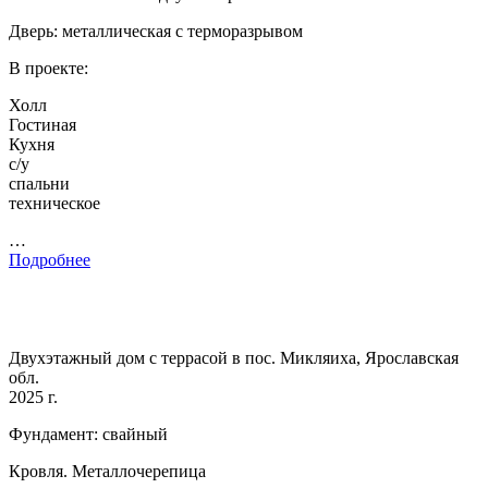
Дверь: металлическая с терморазрывом
В проекте:
Холл
Гостиная
Кухня
с/у
спальни
техническое
…
Подробнее
Двухэтажный дом с террасой в пос. Микляиха, Ярославская
обл.
2025 г.
Фундамент: свайный
Кровля. Металлочерепица