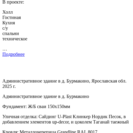
В проекте:
Холл
Гостиная
Кухня
с/у
спальни
техническое
…
Подробнее
Административное здание в д. Бурмакино, Ярославская обл.
2025 г.
Административное здание в д. Бурмакино
Фундамент: Ж/Б сваи 150х150мм
Уличная отделка: Сайдинг U-Plast Клинкер Нордик Песок, в
добавлением элементов up-decor, и цоколем Таганай таежный
Кровля: Металлочерепица Grandline RAL 8017