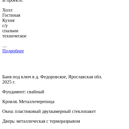
В проекте:
Холл
Гостиная
Кухня
с/у
спальни
техническое
…
Подробнее
Баня под ключ в д. Федоровское, Ярославская обл.
2025 г.
Фундамент: свайный
Кровля. Металлочерепица
Окна: пластиковый двухкамерный стеклопакет
Дверь: металлическая с терморазрывом