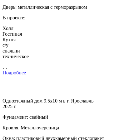
Дверь: металлическая с терморазрывом
В проекте:
Холл
Гостиная
Кухня
с/у
спальни
техническое
…
Подробнее
Одноэтажный дом 9,5х10 м в г. Ярославль
2025 г.
Фундамент: свайный
Кровля. Металлочерепица
Окна: пластиковый двухкамерный стеклопакет