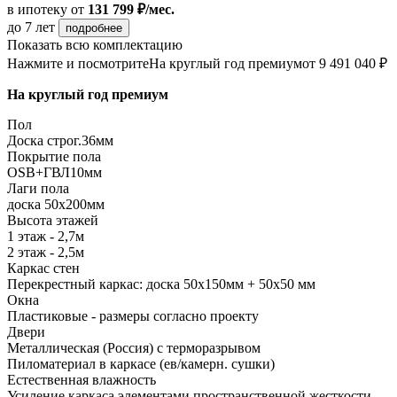
в ипотеку
от
131 799 ₽/мес.
до 7 лет
подробнее
Показать всю комплектацию
Нажмите и посмотрите
На круглый год премиум
от 9 491 040 ₽
На круглый год премиум
Пол
Доска строг.36мм
Покрытие пола
ОSB+ГВЛ10мм
Лаги пола
доска 50х200мм
Высота этажей
1 этаж - 2,7м
2 этаж - 2,5м
Каркас стен
Перекрестный каркас: доска 50х150мм + 50х50 мм
Окна
Пластиковые - размеры согласно проекту
Двери
Металлическая (Россия) с терморазрывом
Пиломатериал в каркасе (ев/камерн. сушки)
Естественная влажность
Усиление каркаса элементами пространственной жесткости