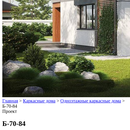
Главная
>
Каркасные дома
>
Одноэтажные каркасные дома
>
Б-70-84
Проект
Б-70-84