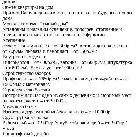
домов
Обмен квартиры на дом
Примем Вашу недвижимость к оплате в счет будущего нового
дома
Монтаж системы "Умный дом"
Установим и наладим освещение, подогрев, отопление и
прочие приятные автоматизированные функции
Утепление
стекловата и мин.вата – от 300р./м2, ветрозащитная пленка –
от 20р./м2, эковата и пенопласт – от 350р./м2
Внутренняя отделка
Гипсокартон – от 400р./м2, вагонка – от 600р./м2, штукатурка
– от 800р/м2, блок-хаус – от 1000р./м2
Строительство заборов
Профнастил – от 2850р./м2 с материалом, сетка-рабица – от
1500р/м2 с материалом
Строительство беседок
Построим для Вас одно из самых душевных и любимых мест
на вашем участке – от 30.000р.
Мебель из бруса
Изготовка деревянной мебели на заказ – от 10.000р.
Сруб - рубка и сборка
Рубим сруб – от 13.000р./м.куб, собираем сруб – от 3.000р./
м.куб
Ландшафтный дизайн