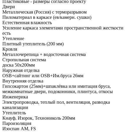
Пластиковые - размеры согласно проекту
Двери
Металлическая (Россия) с терморазрывом
Пиломатериал в каркасе (ев/камерн. сушки)
Естественная влажность
Усиление каркаса элементами пространственной жесткости
есть
Утепление
Плитный утеплитель (200 мм)
Кровля
Металлочерепица + водосточная система
Стропильная система
доска 50х200мм
Наружная отделка
OSB+сайтинг или OSB+Им.бруса 26мм
Внутренняя отделка
Гипсокартон (25мм)+шпаклёвка или имитация бруса,
межкомнатные двери, подоконники, плинтуса, откосы
Инженерика
Электропроводка, теплый пол, вентиляция, разводка
канализации
Утеплитель
Кнауф, Изорок, Технониколь 200мм
Пароизоляция
Изоспан AM, FS