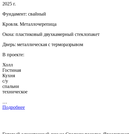
2025 г.
Фундамент: свайный
Кровля. Металлочерепица
Окна: пластиковый двухкамерный стеклопакет
Дверь: металлическая с терморазрывом
В проекте:
Холл
Гостиная
Кухня
с/у
спальни
техническое
…
Подробнее