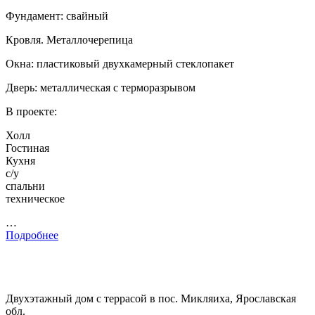
Фундамент: свайный
Кровля. Металлочерепица
Окна: пластиковый двухкамерный стеклопакет
Дверь: металлическая с терморазрывом
В проекте:
Холл
Гостиная
Кухня
с/у
спальни
техническое
…
Подробнее
Двухэтажный дом с террасой в пос. Микляиха, Ярославская
обл.