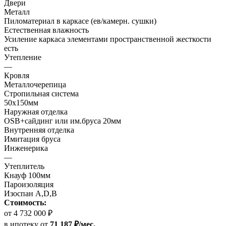
Двери
Металл
Пиломатериал в каркасе (ев/камерн. сушки)
Естественная влажность
Усиление каркаса элементами пространственной жесткости
есть
Утепление
—
Кровля
Металлочерепица
Стропильная система
50х150мм
Наружная отделка
OSB+сайдинг или им.бруса 20мм
Внутренняя отделка
Имитация бруса
Инженерика
—
Утеплитель
Кнауф 100мм
Пароизоляция
Изоспан А,D,B
Стоимость:
от 4 732 000 ₽
в ипотеку
от
71 187 ₽/мес.