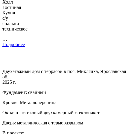
Холл
Гостиная
Кухня
с/у
спальни
техническое
…
Подробнее
Двухэтажный дом с террасой в пос. Микляиха, Ярославская
обл.
2025 г.
Фундамент: свайный
Кровля. Металлочерепица
Окна: пластиковый двухкамерный стеклопакет
Дверь: металлическая с терморазрывом
В проекте: