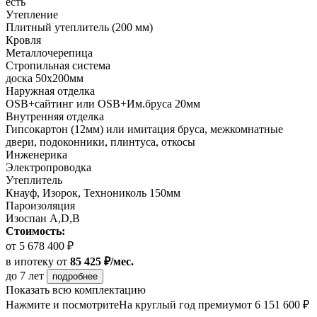
есть
Утепление
Плитный утеплитель (200 мм)
Кровля
Металлочерепица
Стропильная система
доска 50х200мм
Наружная отделка
OSB+сайтинг или OSB+Им.бруса 20мм
Внутренняя отделка
Гипсокартон (12мм) или имитация бруса, межкомнатные
двери, подоконники, плинтуса, откосы
Инженерика
Электропроводка
Утеплитель
Кнауф, Изорок, Технониколь 150мм
Пароизоляция
Изоспан A,D,B
Стоимость:
от 5 678 400 ₽
в ипотеку
от
85 425 ₽/мес.
до 7 лет
подробнее
Показать всю комплектацию
Нажмите и посмотрите
На круглый год премиум
от 6 151 600 ₽