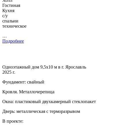
Холл
Гостиная
Кухня
с/у
спальни
техническое
…
Подробнее
Одноэтажный дом 9,5х10 м в г. Ярославль
2025 г.
Фундамент: свайный
Кровля. Металлочерепица
Окна: пластиковый двухкамерный стеклопакет
Дверь: металлическая с терморазрывом
В проекте: