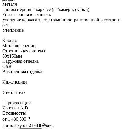
Металл
Пиломатериал в каркасе (ев/камерн. сушки)
Естественная влажность
Усиление каркаса элементами пространственной жесткости
есть
Утепление
—
Кровля
Металлочерепица
Стропильная система
50х150мм
Наружная отделка
OSB
Внутренняя отделка
—
Инженерика
—
Утеплитель
—
Пароизоляция
Изоспан A,D
Стоимость:
от 1 436 500 ₽
в ипотеку
от
21 610 ₽/мес.