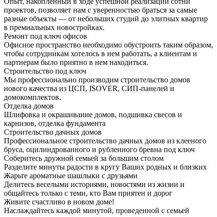
Опыт, накопленный в ходе успешной реализации сотни
проектов, позволяет нам с уверенностью браться за самые
разные объекты — от небольших студий до элитных квартир
в премиальных новостройках.
Ремонт под ключ офисов
Офисное пространство необходимо обустроить таким образом,
чтобы сотрудникам хотелось в нем работать, а клиентам и
партнерам было приятно в нем находиться.
Строительство под ключ
Мы профессионально производим строительство домов
нового качества из ЦСП, ISOVER, СИП-панелей и
домокомплектов.
Отделка домов
Шлифовка и окрашивание домов, подшивка свесов и
карнизов, отделка фундамента
Строительство дачных домов
Профессиональное строительство дачных домов из клееного
бруса, оцилиндрованного и рубленного бревна под ключ
Соберитесь дружной семьей за большим столом
Разделите минуты радости в кругу Ваших родных и близких
Жарьте ароматные шашлыки с друзьями
Делитесь веселыми историями, новостями из жизни и
общайтесь только с теми, кто Вам приятен и дорог
Живите счастливо в новом доме!
Наслаждайтесь каждой минутой, проведенной с семьей