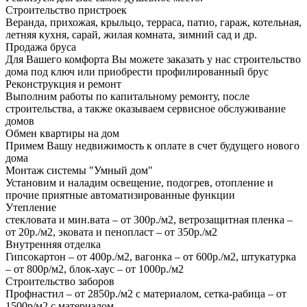
Строительство пристроек
Веранда, прихожая, крыльцо, терраса, патио, гараж, котельная,
летняя кухня, сарай, жилая комната, зимний сад и др.
Продажа бруса
Для Вашего комфорта Вы можете заказать у нас строительство
дома под ключ или приобрести профилированный брус
Реконструкция и ремонт
Выполним работы по капитальному ремонту, после
строительства, а также оказываем сервисное обслуживание
домов
Обмен квартиры на дом
Примем Вашу недвижимость к оплате в счет будущего нового
дома
Монтаж системы "Умный дом"
Установим и наладим освещение, подогрев, отопление и
прочие приятные автоматизированные функции
Утепление
стекловата и мин.вата – от 300р./м2, ветрозащитная пленка –
от 20р./м2, эковата и пенопласт – от 350р./м2
Внутренняя отделка
Гипсокартон – от 400р./м2, вагонка – от 600р./м2, штукатурка
– от 800р/м2, блок-хаус – от 1000р./м2
Строительство заборов
Профнастил – от 2850р./м2 с материалом, сетка-рабица – от
1500р/м2 с материалом