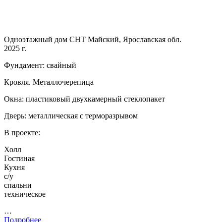
Одноэтажный дом СНТ Майский, Ярославская обл.
2025 г.
Фундамент: свайный
Кровля. Металлочерепица
Окна: пластиковый двухкамерный стеклопакет
Дверь: металлическая с терморазрывом
В проекте:
Холл
Гостиная
Кухня
с/у
спальни
техническое
…
Подробнее