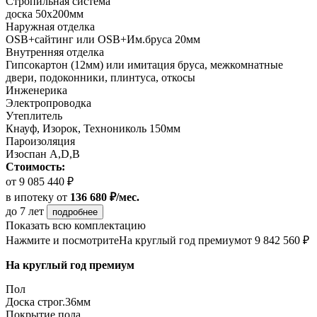
Стропильная система
доска 50х200мм
Наружная отделка
OSB+сайтинг или OSB+Им.бруса 20мм
Внутренняя отделка
Гипсокартон (12мм) или имитация бруса, межкомнатные
двери, подоконники, плинтуса, откосы
Инженерика
Электропроводка
Утеплитель
Кнауф, Изорок, Технониколь 150мм
Пароизоляция
Изоспан A,D,B
Стоимость:
от 9 085 440 ₽
в ипотеку
от
136 680 ₽/мес.
до 7 лет
подробнее
Показать всю комплектацию
Нажмите и посмотрите
На круглый год премиум
от 9 842 560 ₽
На круглый год премиум
Пол
Доска строг.36мм
Покрытие пола