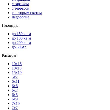
с гаражом
с террасой
со вторым светом
недорогие
Площадь:
до 150 кв м
до 100 кв м
до 200 кв м
до 50 м2
Размеры
10х16
10х18
15х10
5х7
6х11
6х6
6х7
6х8
6х9
7х10
7х7