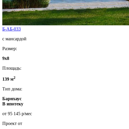
Б-АБ-033
с мансардой
Размер:
9x8
Площадь:
2
139 м
Тип дома:
Барнхаус
В ипотеку
от 95 145 р/мес
Проект от