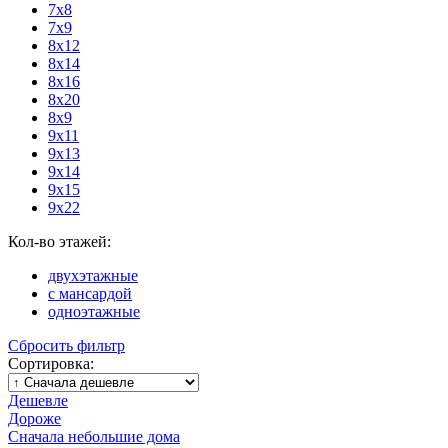
7х8
7х9
8х12
8х14
8х16
8х20
8х9
9х11
9х13
9х14
9х15
9х22
Кол-во этажей:
двухэтажные
с мансардой
одноэтажные
Сбросить фильтр
Сортировка:
Дешевле
Дороже
Сначала небольшие дома